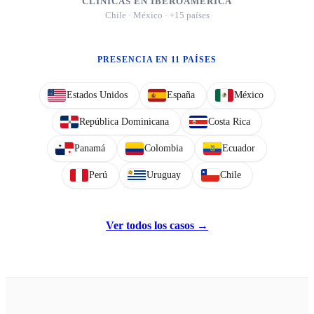
CLÍNICAS EN IBEROAMÉRICA
Chile · México · +15 países
PRESENCIA EN
11
PAÍSES
Estados Unidos
España
México
República Dominicana
Costa Rica
Panamá
Colombia
Ecuador
Perú
Uruguay
Chile
Ver todos los casos →