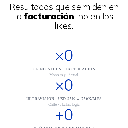
Resultados que se miden en
la
facturación
, no en los
likes.
×
0
CLÍNICA IDEN · FACTURACIÓN
Monterrey · dental
×
0
ULTRAVISIÓN · USD 25K → 750K/MES
Chile · oftalmología
+
0