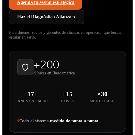
Agenda tu sesión estratégica
Haz el Diagnóstico Alianza
Para dueños, socios y gerentes de clínicas en operación que buscan
escalar en serio.
+200
clínicas en Iberoamérica
17+
+15
×30
AÑOS EN SALUD
PAÍSES
MEJOR CASO
Todo el sistema
medido de punta a punta
.